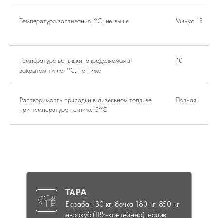
Температура застывания, °С, не выше
Минус 15
Температура вспышки, определяемая в
40
закрытом тигле, °С, не ниже
Растворимость присадки в дизельном топливе
Полная
при температуре не ниже 5°С
ТАРА
Барабан 30 кг, бочка 180 кг, 850 кг
еврокуб (IBS-контейнер), налив.