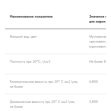
Наименование показателя
Значения пок
для марок (A, 
Внешний вид, цвет
Мутноватая жи
светложёлтого
коричневого ц
Плотность при 20°С, г/см3
Не более 830
Кинематическая вязкость при 20° С мм2 \сек,
6,800
не более
Динамическая вязкость при 20° С мм2 \сек,
5,800
не более