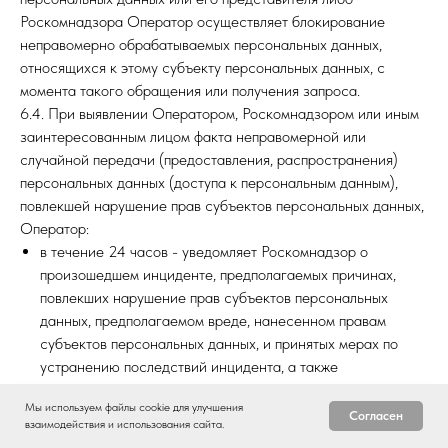
Роскомнадзора Оператор осуществляет блокирование
неправомерно обрабатываемых персональных данных,
относящихся к этому субъекту персональных данных, с
момента такого обращения или получения запроса.
6.4. При выявлении Оператором, Роскомнадзором или иным
заинтересованным лицом факта неправомерной или
случайной передачи (предоставления, распространения)
персональных данных (доступа к персональным данным),
повлекшей нарушение прав субъектов персональных данных,
Оператор:
в течение 24 часов - уведомляет Роскомнадзор о
произошедшем инциденте, предполагаемых причинах,
повлекших нарушение прав субъектов персональных
данных, предполагаемом вреде, нанесенном правам
субъектов персональных данных, и принятых мерах по
устранению последствий инцидента, а также
предоставляет сведения о лице, уполномоченном
Мы используем файлы cookie для улучшения
Оператором на взаимодействие с Роскомнадзором по
Согласен
взаимодействия и использования сайта.
вопросам, связанным с инцидентом;